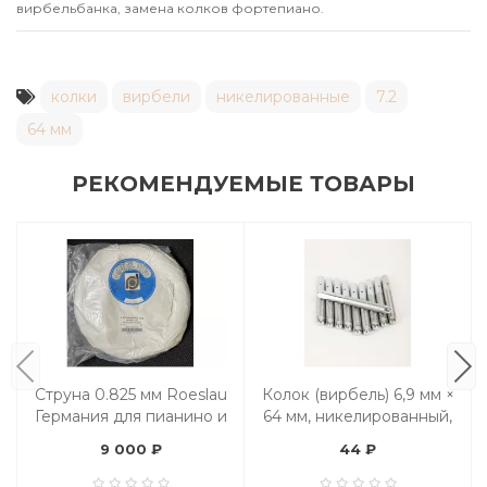
вирбельбанка, замена колков фортепиано.
колки
вирбели
никелированные
7.2
64 мм
РЕКОМЕНДУЕМЫЕ ТОВАРЫ
Струна 0.825 мм Roeslau
Колок (вирбель) 6,9 мм ×
Германия для пианино и
64 мм, никелированный,
роялей, бухта 2 кг
поштучно
9 000 ₽
44 ₽