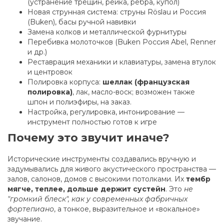
(устранение трещин, рейка, ребра, купол)
Новая струнная система: струны Röslau и Россия
(Buken), басы ручной навивки
Замена колков и металлической фурнитуры
Перебивка молоточков (Buken Россия Abel, Renner
и др.)
Реставрация механики и клавиатуры, замена втулок
и центровок
Полировка корпуса:
шеллак (французская
полировка)
, лак, масло-воск; возможен также
шпон и полиэфиры, на заказ.
Настройка, регулировка, интонирование —
инструмент полностью готов к игре
Почему это звучит иначе?
Исторические инструменты создавались вручную и
задумывались для живого акустического пространства —
залов, салонов, домов с высокими потолками. Их
тембр
мягче, теплее, дольше держит сустейн
. Это
не
"громкий блеск", как у современных фабричных
фортепиано
, а тонкое, выразительное и «вокальное»
звучание.