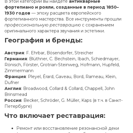
В этой категории вы найдёте
антикварные
фортепиано и рояли, созданные в период 1850–
1930 годов
— эпоху расцвета европейского
фортепианного мастерства. Все инструменты прошли
профессиональную реставрацию
с сохранением
оригинального характера звучания и эстетики.
География и бренды:
Австрия
: F. Ehrbar, Bösendorfer, Streicher
Германия
: Blüthner, C. Bechstein, Ibach, Schiedmayer,
Rönisch, Förster, Grotrian-Steinweg, Hofmann, Hupfeld,
Zimmermann
Франция
: Pleyel, Érard, Gaveau, Bord, Rameau, Klein,
Dufner
Англия
: Broadwood, Collard & Collard, Chappell, John
Brinsmead
Россия
: Becker, Schröder, G. Müller, Kaps (в т.ч. в Санкт-
Петербурге)
Что включает реставрация:
Ремонт или восстановление резонансной деки