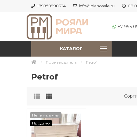
+79950998324
info@pianosale.ru
08:0
+7 995 0
КАТАЛОГ
Производитель
Petrof
Petrof
Сорти
Нет в наличии
Продано