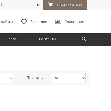
г. Королёв, м-рн Текстильщик, ул. Калининградская 24/1
₽
ТОВАРОВ 0 (0 ₽)
0
0
 кабинет
Закладки
Сравнение
БЛОГ
КОНТАКТЫ
Показать: